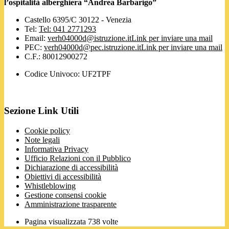
l’ospitalità alberghiera “Andrea Barbarigo”
Castello 6395/C 30122 - Venezia
Tel:
Tel: 041 2771293
Email:
verh04000d@istruzione.it
Link per inviare una mail
PEC:
verh04000d@pec.istruzione.it
Link per inviare una mail
C.F.: 80012900272
Codice Univoco: UF2TPF
Sezione Link Utili
Cookie policy
Note legali
Informativa Privacy
Ufficio Relazioni con il Pubblico
Dichiarazione di accessibilità
Obiettivi di accessibilità
Whistleblowing
Gestione consensi cookie
Amministrazione trasparente
Pagina visualizzata
738
volte