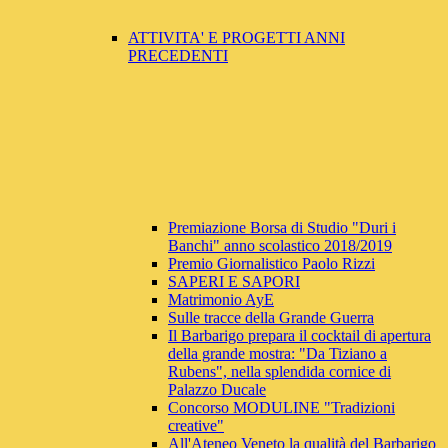
ATTIVITA' E PROGETTI ANNI
PRECEDENTI
Premiazione Borsa di Studio "Duri i
Banchi" anno scolastico 2018/2019
Premio Giornalistico Paolo Rizzi
SAPERI E SAPORI
Matrimonio AyE
Sulle tracce della Grande Guerra
Il Barbarigo prepara il cocktail di apertura
della grande mostra: "Da Tiziano a
Rubens", nella splendida cornice di
Palazzo Ducale
Concorso MODULINE "Tradizioni
creative"
All'Ateneo Veneto la qualità del Barbarigo