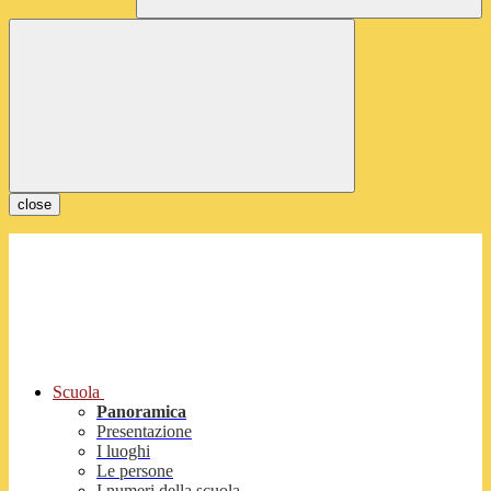
close
Scuola
Panoramica
Presentazione
I luoghi
Le persone
I numeri della scuola