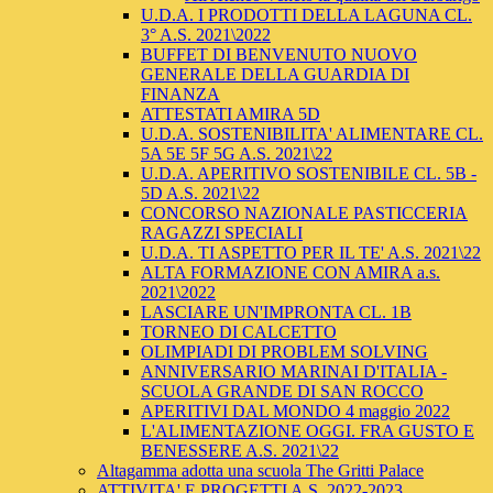
U.D.A. I PRODOTTI DELLA LAGUNA CL.
3° A.S. 2021\2022
BUFFET DI BENVENUTO NUOVO
GENERALE DELLA GUARDIA DI
FINANZA
ATTESTATI AMIRA 5D
U.D.A. SOSTENIBILITA' ALIMENTARE CL.
5A 5E 5F 5G A.S. 2021\22
U.D.A. APERITIVO SOSTENIBILE CL. 5B -
5D A.S. 2021\22
CONCORSO NAZIONALE PASTICCERIA
RAGAZZI SPECIALI
U.D.A. TI ASPETTO PER IL TE' A.S. 2021\22
ALTA FORMAZIONE CON AMIRA a.s.
2021\2022
LASCIARE UN'IMPRONTA CL. 1B
TORNEO DI CALCETTO
OLIMPIADI DI PROBLEM SOLVING
ANNIVERSARIO MARINAI D'ITALIA -
SCUOLA GRANDE DI SAN ROCCO
APERITIVI DAL MONDO 4 maggio 2022
L'ALIMENTAZIONE OGGI. FRA GUSTO E
BENESSERE A.S. 2021\22
Altagamma adotta una scuola The Gritti Palace
ATTIVITA' E PROGETTI A.S. 2022-2023