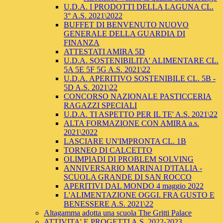
U.D.A. I PRODOTTI DELLA LAGUNA CL.
3° A.S. 2021\2022
BUFFET DI BENVENUTO NUOVO
GENERALE DELLA GUARDIA DI
FINANZA
ATTESTATI AMIRA 5D
U.D.A. SOSTENIBILITA' ALIMENTARE CL.
5A 5E 5F 5G A.S. 2021\22
U.D.A. APERITIVO SOSTENIBILE CL. 5B -
5D A.S. 2021\22
CONCORSO NAZIONALE PASTICCERIA
RAGAZZI SPECIALI
U.D.A. TI ASPETTO PER IL TE' A.S. 2021\22
ALTA FORMAZIONE CON AMIRA a.s.
2021\2022
LASCIARE UN'IMPRONTA CL. 1B
TORNEO DI CALCETTO
OLIMPIADI DI PROBLEM SOLVING
ANNIVERSARIO MARINAI D'ITALIA -
SCUOLA GRANDE DI SAN ROCCO
APERITIVI DAL MONDO 4 maggio 2022
L'ALIMENTAZIONE OGGI. FRA GUSTO E
BENESSERE A.S. 2021\22
Altagamma adotta una scuola The Gritti Palace
ATTIVITA' E PROGETTI A.S. 2022-2023