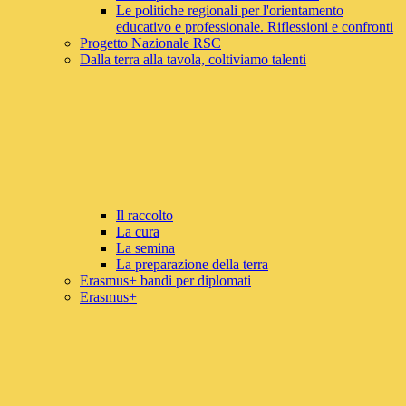
Le politiche regionali per l'orientamento
educativo e professionale. Riflessioni e confronti
Progetto Nazionale RSC
Dalla terra alla tavola, coltiviamo talenti
Il raccolto
La cura
La semina
La preparazione della terra
Erasmus+ bandi per diplomati
Erasmus+