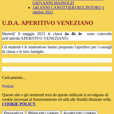
GIOVANNI MAINOLFI
140 ANNI CANOTTIERI BUCINTORO 1
ottobre 2022
U.D.A. APERITIVO VENEZIANO
Martedi’ 9 maggio 2023 le classi
4a 4b 4e
sono coinvolte
nell’attività APERITIVO VENEZIANO.
Gli studenti e le studentesse hanno preparato l'aperitivo per i consigli
di classe e le loro famiglie.
Caricamento...
Notizie
Questo sito o gli strumenti terzi da questo utilizzati si avvalgono di
cookie necessari al funzionamento ed utili alle finalità illustrate nella
COOKIE POLICY
.
Personalizza
Rifiuta tutti
i cookies
Accetta tutti
i cookies