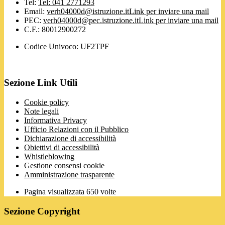
Tel:
Tel: 041 2771293
Email:
verh04000d@istruzione.it
Link per inviare una mail
PEC:
verh04000d@pec.istruzione.it
Link per inviare una mail
C.F.: 80012900272
Codice Univoco: UF2TPF
Sezione Link Utili
Cookie policy
Note legali
Informativa Privacy
Ufficio Relazioni con il Pubblico
Dichiarazione di accessibilità
Obiettivi di accessibilità
Whistleblowing
Gestione consensi cookie
Amministrazione trasparente
Pagina visualizzata
650
volte
Sezione Copyright