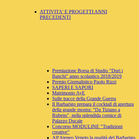
ATTIVITA' E PROGETTI ANNI
PRECEDENTI
Premiazione Borsa di Studio "Duri i
Banchi" anno scolastico 2018/2019
Premio Giornalistico Paolo Rizzi
SAPERI E SAPORI
Matrimonio AyE
Sulle tracce della Grande Guerra
Il Barbarigo prepara il cocktail di apertura
della grande mostra: "Da Tiziano a
Rubens", nella splendida cornice di
Palazzo Ducale
Concorso MODULINE "Tradizioni
creative"
All'Ateneo Veneto la qualità del Barbarigo