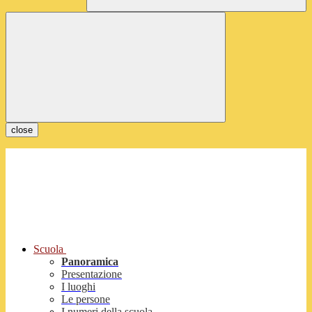
close
Scuola
Panoramica
Presentazione
I luoghi
Le persone
I numeri della scuola