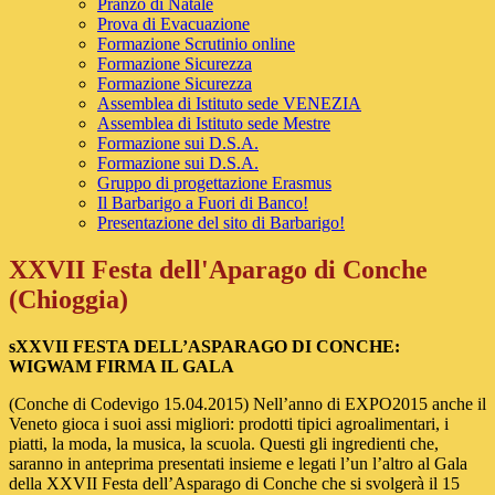
Pranzo di Natale
Prova di Evacuazione
Formazione Scrutinio online
Formazione Sicurezza
Formazione Sicurezza
Assemblea di Istituto sede VENEZIA
Assemblea di Istituto sede Mestre
Formazione sui D.S.A.
Formazione sui D.S.A.
Gruppo di progettazione Erasmus
Il Barbarigo a Fuori di Banco!
Presentazione del sito di Barbarigo!
XXVII Festa dell'Aparago di Conche
(Chioggia)
sXXVII FESTA DELL’ASPARAGO DI CONCHE:
WIGWAM FIRMA IL GALA
(Conche di Codevigo 15.04.2015) Nell’anno di EXPO2015 anche il
Veneto gioca i suoi assi migliori: prodotti tipici agroalimentari, i
piatti, la moda, la musica, la scuola. Questi gli ingredienti che,
saranno in anteprima presentati insieme e legati l’un l’altro al Gala
della XXVII Festa dell’Asparago di Conche che si svolgerà il 15