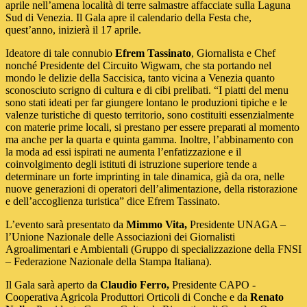
aprile nell’amena località di terre salmastre affacciate sulla Laguna
Sud di Venezia. Il Gala apre il calendario della Festa che,
quest’anno, inizierà il 17 aprile.
Ideatore di tale connubio
Efrem Tassinato
, Giornalista e Chef
nonché Presidente del Circuito Wigwam, che sta portando nel
mondo le delizie della Saccisica, tanto vicina a Venezia quanto
sconosciuto scrigno di cultura e di cibi prelibati. “I piatti del menu
sono stati ideati per far giungere lontano le produzioni tipiche e le
valenze turistiche di questo territorio, sono costituiti essenzialmente
con materie prime locali, si prestano per essere preparati al momento
ma anche per la quarta e quinta gamma. Inoltre, l’abbinamento con
la moda ad essi ispirati ne aumenta l’enfatizzazione e il
coinvolgimento degli istituti di istruzione superiore tende a
determinare un forte imprinting in tale dinamica, già da ora, nelle
nuove generazioni di operatori dell’alimentazione, della ristorazione
e dell’accoglienza turistica” dice Efrem Tassinato.
L’evento sarà presentato da
Mimmo Vita,
Presidente UNAGA –
l’Unione Nazionale delle Associazioni dei Giornalisti
Agroalimentari e Ambientali (Gruppo di specializzazione della FNSI
– Federazione Nazionale della Stampa Italiana).
Il Gala sarà aperto da
Claudio Ferro,
Presidente CAPO -
Cooperativa Agricola Produttori Orticoli di Conche e da
Renato