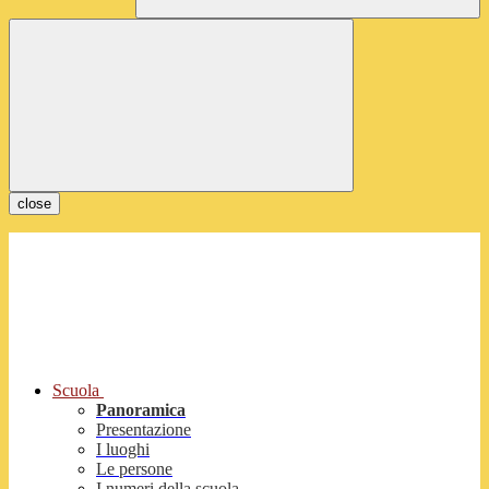
close
Scuola
Panoramica
Presentazione
I luoghi
Le persone
I numeri della scuola