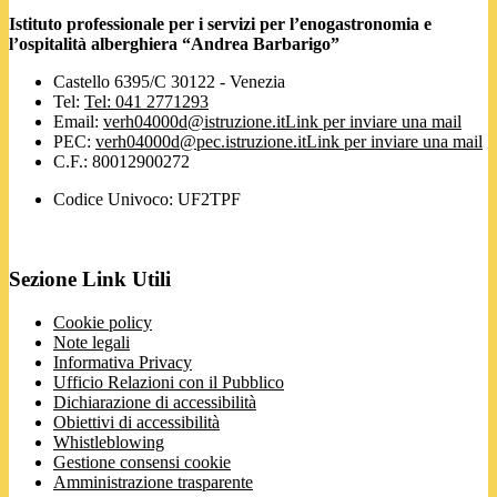
Istituto professionale per i servizi per l’enogastronomia e
l’ospitalità alberghiera “Andrea Barbarigo”
Castello 6395/C 30122 - Venezia
Tel:
Tel: 041 2771293
Email:
verh04000d@istruzione.it
Link per inviare una mail
PEC:
verh04000d@pec.istruzione.it
Link per inviare una mail
C.F.: 80012900272
Codice Univoco: UF2TPF
Sezione Link Utili
Cookie policy
Note legali
Informativa Privacy
Ufficio Relazioni con il Pubblico
Dichiarazione di accessibilità
Obiettivi di accessibilità
Whistleblowing
Gestione consensi cookie
Amministrazione trasparente