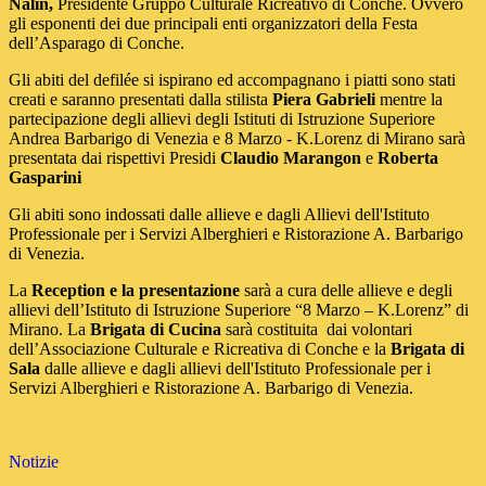
Nalin,
Presidente Gruppo Culturale Ricreativo di Conche. Ovvero
gli esponenti dei due principali enti organizzatori della Festa
dell’Asparago di Conche.
Gli abiti del defilée si ispirano ed accompagnano i piatti sono stati
creati e saranno presentati dalla stilista
Piera Gabrieli
mentre la
partecipazione degli allievi degli Istituti di Istruzione Superiore
Andrea Barbarigo di Venezia e 8 Marzo - K.Lorenz di Mirano sarà
presentata dai rispettivi Presidi
Claudio Marangon
e
Roberta
Gasparini
Gli abiti sono indossati dalle allieve e dagli Allievi dell'Istituto
Professionale per i Servizi Alberghieri e Ristorazione A. Barbarigo
di Venezia.
La
Reception e la presentazione
sarà a cura delle allieve e degli
allievi dell’Istituto di Istruzione Superiore “8 Marzo – K.Lorenz” di
Mirano. La
Brigata di Cucina
sarà costituita dai volontari
dell’Associazione Culturale e Ricreativa di Conche e la
Brigata di
Sala
dalle allieve e dagli allievi dell'Istituto Professionale per i
Servizi Alberghieri e Ristorazione A. Barbarigo di Venezia.
Notizie