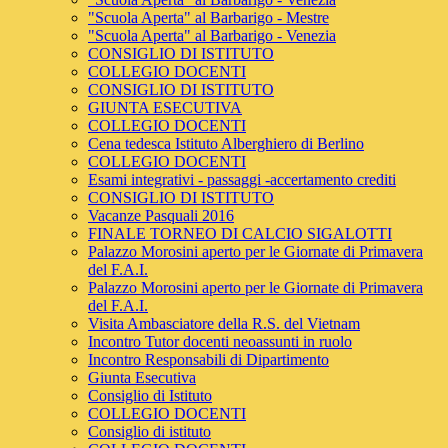
"Scuola Aperta" al Barbarigo - Mestre
"Scuola Aperta" al Barbarigo - Venezia
CONSIGLIO DI ISTITUTO
COLLEGIO DOCENTI
CONSIGLIO DI ISTITUTO
GIUNTA ESECUTIVA
COLLEGIO DOCENTI
Cena tedesca Istituto Alberghiero di Berlino
COLLEGIO DOCENTI
Esami integrativi - passaggi -accertamento crediti
CONSIGLIO DI ISTITUTO
Vacanze Pasquali 2016
FINALE TORNEO DI CALCIO SIGALOTTI
Palazzo Morosini aperto per le Giornate di Primavera
del F.A.I.
Palazzo Morosini aperto per le Giornate di Primavera
del F.A.I.
Visita Ambasciatore della R.S. del Vietnam
Incontro Tutor docenti neoassunti in ruolo
Incontro Responsabili di Dipartimento
Giunta Esecutiva
Consiglio di Istituto
COLLEGIO DOCENTI
Consiglio di istituto