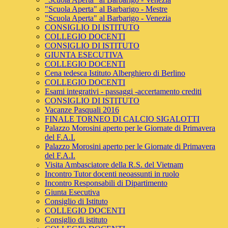
"Scuola Aperta" al Barbarigo - Mestre
"Scuola Aperta" al Barbarigo - Venezia
CONSIGLIO DI ISTITUTO
COLLEGIO DOCENTI
CONSIGLIO DI ISTITUTO
GIUNTA ESECUTIVA
COLLEGIO DOCENTI
Cena tedesca Istituto Alberghiero di Berlino
COLLEGIO DOCENTI
Esami integrativi - passaggi -accertamento crediti
CONSIGLIO DI ISTITUTO
Vacanze Pasquali 2016
FINALE TORNEO DI CALCIO SIGALOTTI
Palazzo Morosini aperto per le Giornate di Primavera
del F.A.I.
Palazzo Morosini aperto per le Giornate di Primavera
del F.A.I.
Visita Ambasciatore della R.S. del Vietnam
Incontro Tutor docenti neoassunti in ruolo
Incontro Responsabili di Dipartimento
Giunta Esecutiva
Consiglio di Istituto
COLLEGIO DOCENTI
Consiglio di istituto