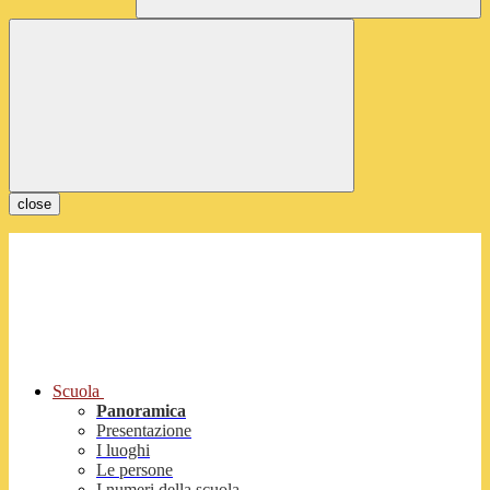
close
Scuola
Panoramica
Presentazione
I luoghi
Le persone
I numeri della scuola