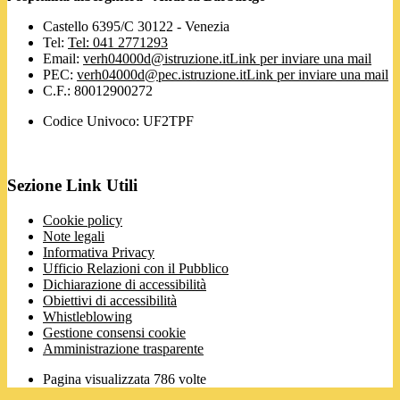
Castello 6395/C 30122 - Venezia
Tel:
Tel: 041 2771293
Email:
verh04000d@istruzione.it
Link per inviare una mail
PEC:
verh04000d@pec.istruzione.it
Link per inviare una mail
C.F.: 80012900272
Codice Univoco: UF2TPF
Sezione Link Utili
Cookie policy
Note legali
Informativa Privacy
Ufficio Relazioni con il Pubblico
Dichiarazione di accessibilità
Obiettivi di accessibilità
Whistleblowing
Gestione consensi cookie
Amministrazione trasparente
Pagina visualizzata
786
volte