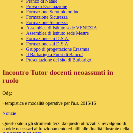
Pranzo di Natale
Prova di Evacuazione
Formazione Scrutinio online
Formazione Sicurezza
Formazione Sicurezza
Assemblea di Istituto sede VENEZIA
Assemblea di Istituto sede Mestre
Formazione sui D.S.A.
Formazione sui D.S.A.
Gruppo di progettazione Erasmus
Il Barbarigo a Fuori di Banco!
Presentazione del sito di Barbarigo!
Incontro Tutor docenti neoassunti in
ruolo
Odg:
- tempistica e modalità operative per l'a.s. 2015/16
Notizie
Questo sito o gli strumenti terzi da questo utilizzati si avvalgono di
cookie necessari al funzionamento ed utili alle finalità illustrate nella