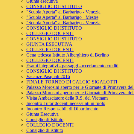
Giunta esecutiva
CONSIGLIO DI ISTITUTO
"Scuola Aperta" al Barbarigo - Venezia
"Scuola Aperta" al Barbarigo - Mestre
"Scuola Aperta" al Barbarigo - Venezia
CONSIGLIO DI ISTITUTO
COLLEGIO DOCENTI
CONSIGLIO DI ISTITUTO
GIUNTA ESECUTIVA
COLLEGIO DOCENTI
Cena tedesca Istituto Alberghiero di Berlino
COLLEGIO DOCENTI
Esami integrativi - passaggi -accertamento crediti
CONSIGLIO DI ISTITUTO
Vacanze Pasquali 2016
FINALE TORNEO DI CALCIO SIGALOTTI
Palazzo Morosini aperto per le Giornate di Primavera del
Palazzo Morosini aperto per le Giornate di Primavera del
Visita Ambasciatore della R.S. del Vietnam
Incontro Tutor docenti neoassunti in ruolo
Incontro Responsabili di Dipartimento
Giunta Esecutiva
Consiglio di Istituto
COLLEGIO DOCENTI
Consiglio di istituto