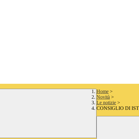
Home
>
Novità
>
Le notizie
>
CONSIGLIO DI IS