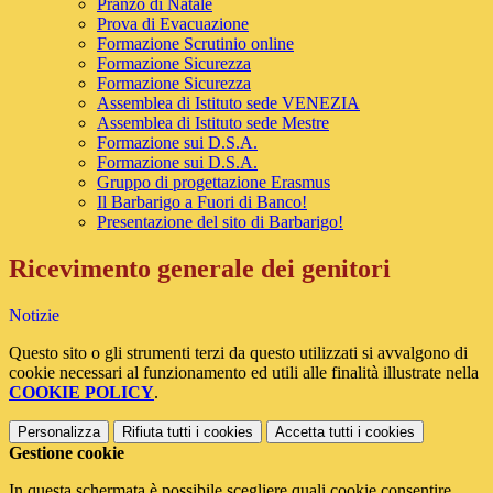
Pranzo di Natale
Prova di Evacuazione
Formazione Scrutinio online
Formazione Sicurezza
Formazione Sicurezza
Assemblea di Istituto sede VENEZIA
Assemblea di Istituto sede Mestre
Formazione sui D.S.A.
Formazione sui D.S.A.
Gruppo di progettazione Erasmus
Il Barbarigo a Fuori di Banco!
Presentazione del sito di Barbarigo!
Ricevimento generale dei genitori
Notizie
Questo sito o gli strumenti terzi da questo utilizzati si avvalgono di
cookie necessari al funzionamento ed utili alle finalità illustrate nella
COOKIE POLICY
.
Personalizza
Rifiuta tutti
i cookies
Accetta tutti
i cookies
Gestione cookie
In questa schermata è possibile scegliere quali cookie consentire.