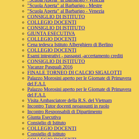
"Scuola Aperta" al Barbarigo - Mestre
"Scuola Aperta" al Barbarigo - Venezia
CONSIGLIO DI ISTITUTO
COLLEGIO DOCENTI
CONSIGLIO DI ISTITUTO
GIUNTA ESECUTIVA
COLLEGIO DOCENTI
Cena tedesca Istituto Alberghiero di Berlino
COLLEGIO DOCENTI
Esami integrativi - passaggi -accertamento crediti
CONSIGLIO DI ISTITUTO
Vacanze Pasquali 2016
FINALE TORNEO DI CALCIO SIGALOTTI
Palazzo Morosini aperto per le Giornate di Primavera
del F.A.I.
Palazzo Morosini aperto per le Giornate di Primavera
del F.A.I.
Visita Ambasciatore della R.S. del Vietnam
Incontro Tutor docenti neoassunti in ruolo
Incontro Responsabili di Dipartimento
Giunta Esecutiva
Consiglio di Istituto
COLLEGIO DOCENTI
Consiglio di istituto