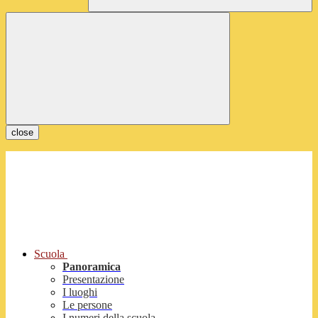
close
Scuola
Panoramica
Presentazione
I luoghi
Le persone
I numeri della scuola