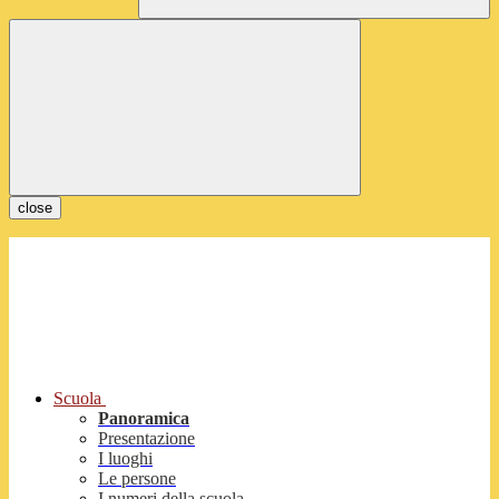
close
Scuola
Panoramica
Presentazione
I luoghi
Le persone
I numeri della scuola