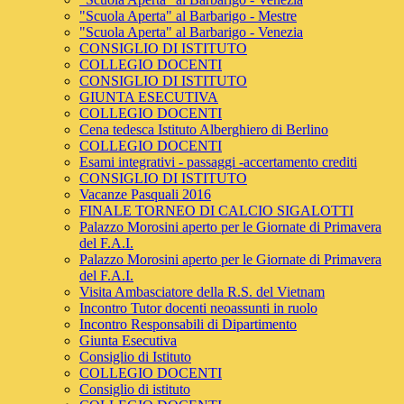
"Scuola Aperta" al Barbarigo - Mestre
"Scuola Aperta" al Barbarigo - Venezia
CONSIGLIO DI ISTITUTO
COLLEGIO DOCENTI
CONSIGLIO DI ISTITUTO
GIUNTA ESECUTIVA
COLLEGIO DOCENTI
Cena tedesca Istituto Alberghiero di Berlino
COLLEGIO DOCENTI
Esami integrativi - passaggi -accertamento crediti
CONSIGLIO DI ISTITUTO
Vacanze Pasquali 2016
FINALE TORNEO DI CALCIO SIGALOTTI
Palazzo Morosini aperto per le Giornate di Primavera
del F.A.I.
Palazzo Morosini aperto per le Giornate di Primavera
del F.A.I.
Visita Ambasciatore della R.S. del Vietnam
Incontro Tutor docenti neoassunti in ruolo
Incontro Responsabili di Dipartimento
Giunta Esecutiva
Consiglio di Istituto
COLLEGIO DOCENTI
Consiglio di istituto