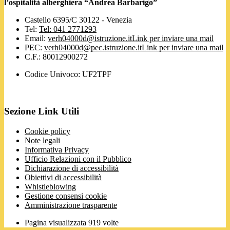
l’ospitalità alberghiera “Andrea Barbarigo”
Castello 6395/C 30122 - Venezia
Tel:
Tel: 041 2771293
Email:
verh04000d@istruzione.it
Link per inviare una mail
PEC:
verh04000d@pec.istruzione.it
Link per inviare una mail
C.F.: 80012900272
Codice Univoco: UF2TPF
Sezione Link Utili
Cookie policy
Note legali
Informativa Privacy
Ufficio Relazioni con il Pubblico
Dichiarazione di accessibilità
Obiettivi di accessibilità
Whistleblowing
Gestione consensi cookie
Amministrazione trasparente
Pagina visualizzata
919
volte