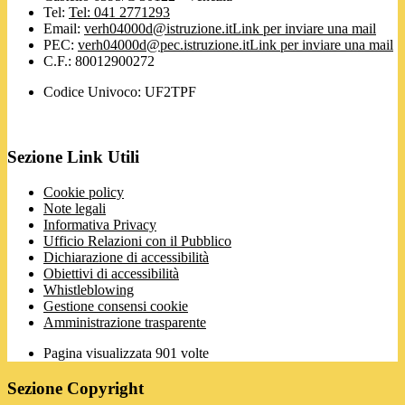
Tel:
Tel: 041 2771293
Email:
verh04000d@istruzione.it
Link per inviare una mail
PEC:
verh04000d@pec.istruzione.it
Link per inviare una mail
C.F.: 80012900272
Codice Univoco: UF2TPF
Sezione Link Utili
Cookie policy
Note legali
Informativa Privacy
Ufficio Relazioni con il Pubblico
Dichiarazione di accessibilità
Obiettivi di accessibilità
Whistleblowing
Gestione consensi cookie
Amministrazione trasparente
Pagina visualizzata
901
volte
Sezione Copyright