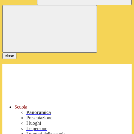
close
Scuola
Panoramica
Presentazione
I luoghi
Le persone
I numeri della scuola