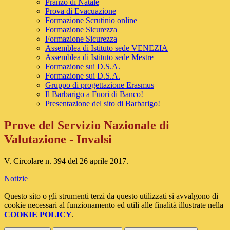
Pranzo di Natale
Prova di Evacuazione
Formazione Scrutinio online
Formazione Sicurezza
Formazione Sicurezza
Assemblea di Istituto sede VENEZIA
Assemblea di Istituto sede Mestre
Formazione sui D.S.A.
Formazione sui D.S.A.
Gruppo di progettazione Erasmus
Il Barbarigo a Fuori di Banco!
Presentazione del sito di Barbarigo!
Prove del Servizio Nazionale di
Valutazione - Invalsi
V. Circolare n. 394 del 26 aprile 2017.
Notizie
Questo sito o gli strumenti terzi da questo utilizzati si avvalgono di
cookie necessari al funzionamento ed utili alle finalità illustrate nella
COOKIE POLICY
.