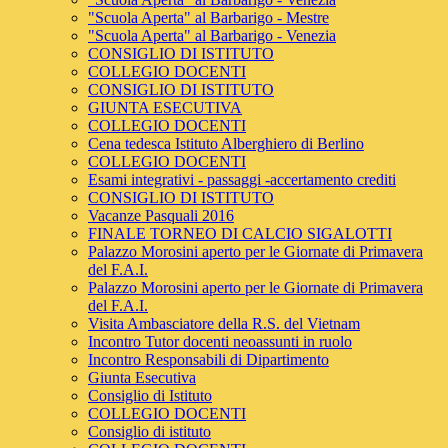
"Scuola Aperta" al Barbarigo - Mestre
"Scuola Aperta" al Barbarigo - Venezia
CONSIGLIO DI ISTITUTO
COLLEGIO DOCENTI
CONSIGLIO DI ISTITUTO
GIUNTA ESECUTIVA
COLLEGIO DOCENTI
Cena tedesca Istituto Alberghiero di Berlino
COLLEGIO DOCENTI
Esami integrativi - passaggi -accertamento crediti
CONSIGLIO DI ISTITUTO
Vacanze Pasquali 2016
FINALE TORNEO DI CALCIO SIGALOTTI
Palazzo Morosini aperto per le Giornate di Primavera
del F.A.I.
Palazzo Morosini aperto per le Giornate di Primavera
del F.A.I.
Visita Ambasciatore della R.S. del Vietnam
Incontro Tutor docenti neoassunti in ruolo
Incontro Responsabili di Dipartimento
Giunta Esecutiva
Consiglio di Istituto
COLLEGIO DOCENTI
Consiglio di istituto