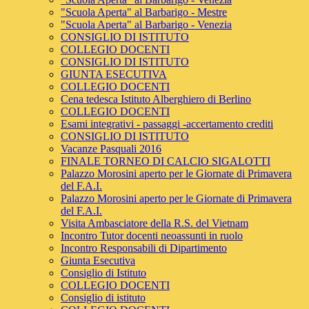
"Scuola Aperta" al Barbarigo - Mestre
"Scuola Aperta" al Barbarigo - Venezia
CONSIGLIO DI ISTITUTO
COLLEGIO DOCENTI
CONSIGLIO DI ISTITUTO
GIUNTA ESECUTIVA
COLLEGIO DOCENTI
Cena tedesca Istituto Alberghiero di Berlino
COLLEGIO DOCENTI
Esami integrativi - passaggi -accertamento crediti
CONSIGLIO DI ISTITUTO
Vacanze Pasquali 2016
FINALE TORNEO DI CALCIO SIGALOTTI
Palazzo Morosini aperto per le Giornate di Primavera
del F.A.I.
Palazzo Morosini aperto per le Giornate di Primavera
del F.A.I.
Visita Ambasciatore della R.S. del Vietnam
Incontro Tutor docenti neoassunti in ruolo
Incontro Responsabili di Dipartimento
Giunta Esecutiva
Consiglio di Istituto
COLLEGIO DOCENTI
Consiglio di istituto