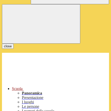
close
Scuola
Panoramica
Presentazione
I luoghi
Le persone
I numeri della scuola