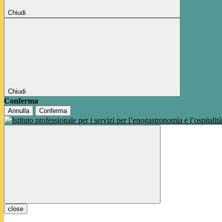
Chiudi
Chiudi
Conferma
Annulla
Conferma
close