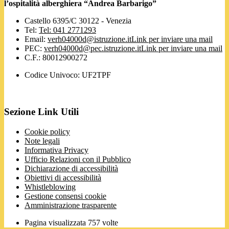
l’ospitalità alberghiera “Andrea Barbarigo”
Castello 6395/C 30122 - Venezia
Tel:
Tel: 041 2771293
Email:
verh04000d@istruzione.it
Link per inviare una mail
PEC:
verh04000d@pec.istruzione.it
Link per inviare una mail
C.F.: 80012900272
Codice Univoco: UF2TPF
Sezione Link Utili
Cookie policy
Note legali
Informativa Privacy
Ufficio Relazioni con il Pubblico
Dichiarazione di accessibilità
Obiettivi di accessibilità
Whistleblowing
Gestione consensi cookie
Amministrazione trasparente
Pagina visualizzata
757
volte