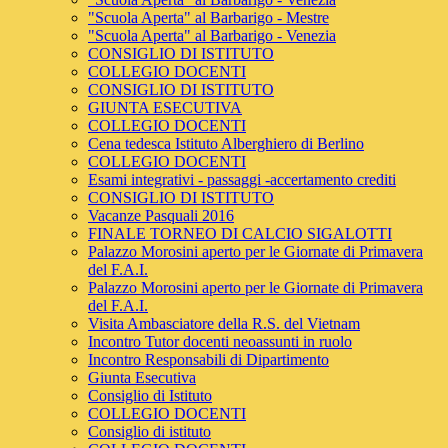
"Scuola Aperta" al Barbarigo - Mestre
"Scuola Aperta" al Barbarigo - Venezia
CONSIGLIO DI ISTITUTO
COLLEGIO DOCENTI
CONSIGLIO DI ISTITUTO
GIUNTA ESECUTIVA
COLLEGIO DOCENTI
Cena tedesca Istituto Alberghiero di Berlino
COLLEGIO DOCENTI
Esami integrativi - passaggi -accertamento crediti
CONSIGLIO DI ISTITUTO
Vacanze Pasquali 2016
FINALE TORNEO DI CALCIO SIGALOTTI
Palazzo Morosini aperto per le Giornate di Primavera
del F.A.I.
Palazzo Morosini aperto per le Giornate di Primavera
del F.A.I.
Visita Ambasciatore della R.S. del Vietnam
Incontro Tutor docenti neoassunti in ruolo
Incontro Responsabili di Dipartimento
Giunta Esecutiva
Consiglio di Istituto
COLLEGIO DOCENTI
Consiglio di istituto