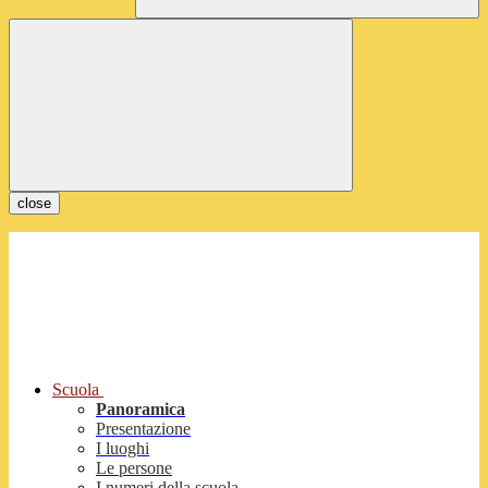
close
Scuola
Panoramica
Presentazione
I luoghi
Le persone
I numeri della scuola