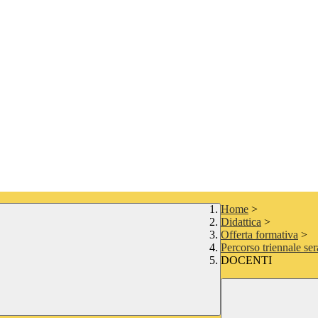
Home
>
Didattica
>
Offerta formativa
>
Percorso triennale ser
DOCENTI