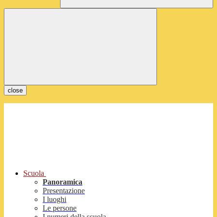
close
Scuola
Panoramica
Presentazione
I luoghi
Le persone
I numeri della scuola