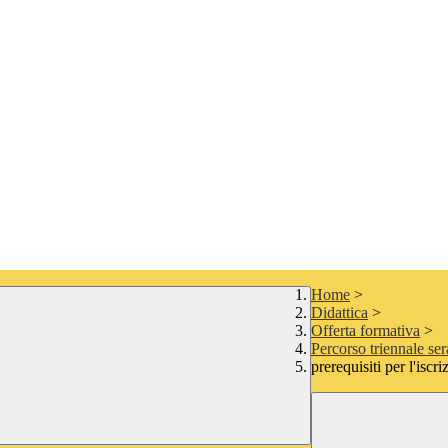
Home
>
Didattica
>
Offerta formativa
>
Percorso triennale ser
prerequisiti per l'iscri