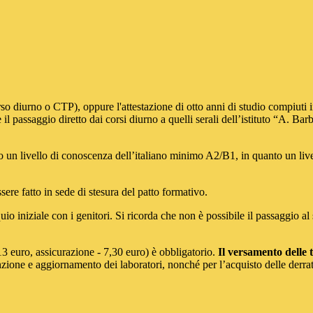
rso diurno o CTP), oppure l'attestazione di otto anni di studio compiuti i
 il passaggio diretto dai corsi diurno a quelli serali dell’istituto “A. B
 un livello di conoscenza dell’italiano minimo A2/B1, in quanto un live
ssere fatto in sede di stesura del patto formativo.
io iniziale con i genitori. Si ricorda che non è possibile il passaggio a
,13 euro, assicurazione - 7,30 euro) è obbligatorio.
Il versamento delle t
ione e aggiornamento dei laboratori, nonché per l’acquisto delle derrate 