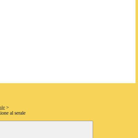
ale
>
zione al serale