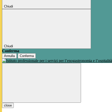
Chiudi
Chiudi
Conferma
Annulla
Conferma
close