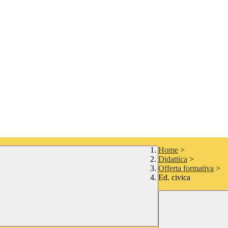
Home
>
Didattica
>
Offerta formativa
>
Ed. civica