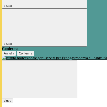
Chiudi
Chiudi
Conferma
Annulla
Conferma
close