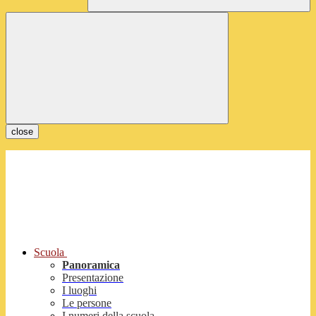
close
Scuola
Panoramica
Presentazione
I luoghi
Le persone
I numeri della scuola