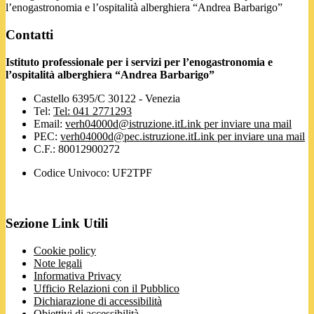
l’enogastronomia e l’ospitalità alberghiera “Andrea Barbarigo”
Contatti
Istituto professionale per i servizi per l’enogastronomia e
l’ospitalità alberghiera “Andrea Barbarigo”
Castello 6395/C 30122 - Venezia
Tel:
Tel: 041 2771293
Email:
verh04000d@istruzione.it
Link per inviare una mail
PEC:
verh04000d@pec.istruzione.it
Link per inviare una mail
C.F.: 80012900272
Codice Univoco: UF2TPF
Sezione Link Utili
Cookie policy
Note legali
Informativa Privacy
Ufficio Relazioni con il Pubblico
Dichiarazione di accessibilità
Obiettivi di accessibilità