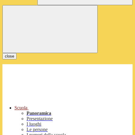
close
Scuola
Panoramica
Presentazione
I luoghi
Le persone
I numeri della scuola