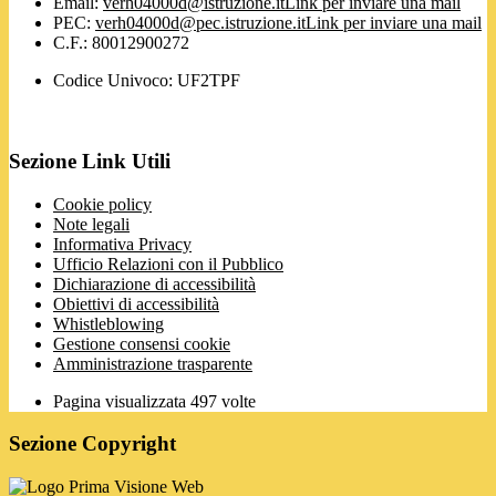
Email:
verh04000d@istruzione.it
Link per inviare una mail
PEC:
verh04000d@pec.istruzione.it
Link per inviare una mail
C.F.: 80012900272
Codice Univoco: UF2TPF
Sezione Link Utili
Cookie policy
Note legali
Informativa Privacy
Ufficio Relazioni con il Pubblico
Dichiarazione di accessibilità
Obiettivi di accessibilità
Whistleblowing
Gestione consensi cookie
Amministrazione trasparente
Pagina visualizzata
497
volte
Sezione Copyright