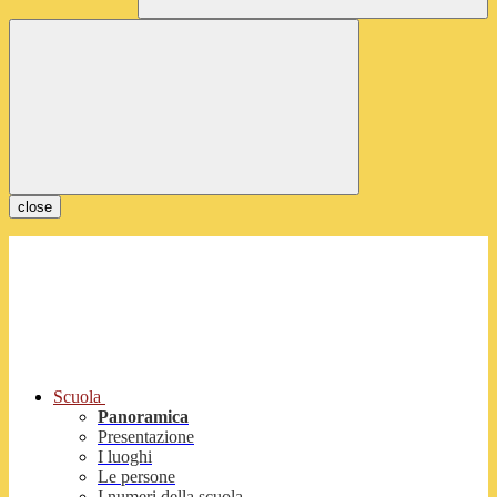
close
Scuola
Panoramica
Presentazione
I luoghi
Le persone
I numeri della scuola