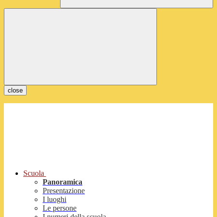
close
Scuola
Panoramica
Presentazione
I luoghi
Le persone
I numeri della scuola