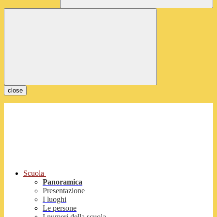
close
Scuola
Panoramica
Presentazione
I luoghi
Le persone
I numeri della scuola