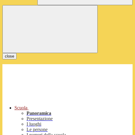
close
Scuola
Panoramica
Presentazione
I luoghi
Le persone
I numeri della scuola