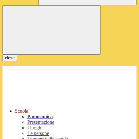
close
Scuola
Panoramica
Presentazione
I luoghi
Le persone
I numeri della scuola