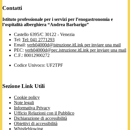
Contatti
Istituto professionale per i servizi per l’enogastronomia e
l’ospitalità alberghiera “Andrea Barbarigo”
Castello 6395/C 30122 - Venezia
Tel:
Tel: 041 2771293
Email:
verh04000d@istruzione.it
Link per inviare una mail
PEC:
verh04000d@pec.istruzione.it
Link per inviare una mail
C.F.: 80012900272
Codice Univoco: UF2TPF
Sezione Link Utili
Cookie policy
Note legali
Informativa Privacy
Ufficio Relazioni con il Pubblico
Dichiarazione di accessibilità
Obiettivi di accessibilità
Whistleblowing