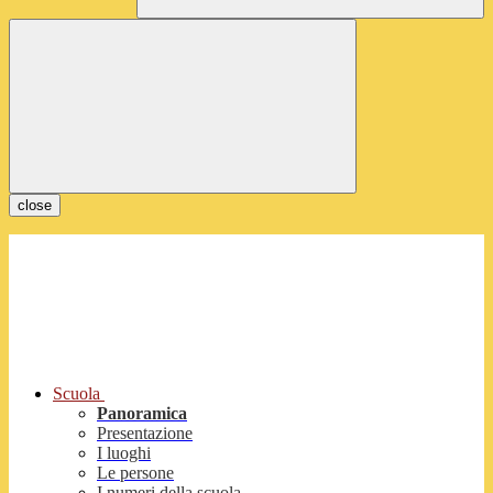
close
Scuola
Panoramica
Presentazione
I luoghi
Le persone
I numeri della scuola