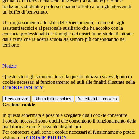
gennaio), e il terzo nella sede di Mestre (30 gennaio). Come è
tradizione, studenti e professori hanno offerto a tutti gli intervenuti
un buffet di benvenuto.
Un ringraziamento allo staff dell'Orientamento, ai docenti, agli
assistenti tecnici e al personale ausiliario che ha accolto con la
consueta professionalità le famiglie dei nostri futuri studenti, attratte
dalla fama che la nostra scuola sta sempre più consolidando nel
territorio.
Notizie
Questo sito o gli strumenti terzi da questo utilizzati si avvalgono di
cookie necessari al funzionamento ed utili alle finalità illustrate nella
COOKIE POLICY
.
Personalizza
Rifiuta tutti
i cookies
Accetta tutti
i cookies
Gestione cookie
In questa schermata è possibile scegliere quali cookie consentire.
I cookie necessari sono quelli che consentono il funzionamento della
piattaforma e non è possibile disabilitarli.
Per conoscere quali sono i cookie necessari al funzionamento potete
visionare la
COOKIE POLICY
.