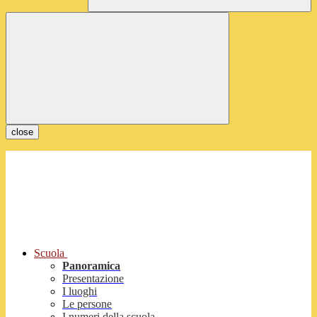
close
Scuola
Panoramica
Presentazione
I luoghi
Le persone
I numeri della scuola