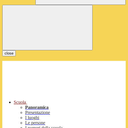
close
Scuola
Panoramica
Presentazione
I luoghi
Le persone
I numeri della scuola