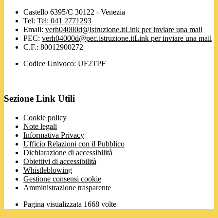
Castello 6395/C 30122 - Venezia
Tel:
Tel: 041 2771293
Email:
verh04000d@istruzione.it
Link per inviare una mail
PEC:
verh04000d@pec.istruzione.it
Link per inviare una mail
C.F.: 80012900272
Codice Univoco: UF2TPF
Sezione Link Utili
Cookie policy
Note legali
Informativa Privacy
Ufficio Relazioni con il Pubblico
Dichiarazione di accessibilità
Obiettivi di accessibilità
Whistleblowing
Gestione consensi cookie
Amministrazione trasparente
Pagina visualizzata
1668
volte