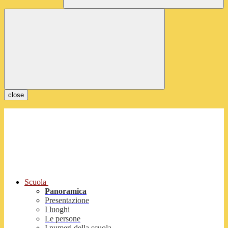
close
Scuola
Panoramica
Presentazione
I luoghi
Le persone
I numeri della scuola