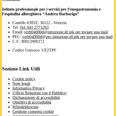
Istituto professionale per i servizi per l’enogastronomia e
l’ospitalità alberghiera “Andrea Barbarigo”
Castello 6395/C 30122 - Venezia
Tel:
Tel: 041 2771293
Email:
verh04000d@istruzione.it
Link per inviare una mail
PEC:
verh04000d@pec.istruzione.it
Link per inviare una mail
C.F.: 80012900272
Codice Univoco: UF2TPF
Sezione Link Utili
Cookie policy
Note legali
Informativa Privacy
Ufficio Relazioni con il Pubblico
Dichiarazione di accessibilità
Obiettivi di accessibilità
Whistleblowing
Gestione consensi cookie