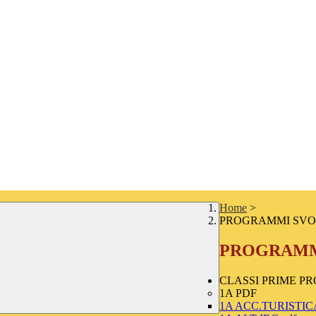
Home
>
PROGRAMMI SVOLTI
PROGRAMMI 
CLASSI PRIME P
1A PDF
1A ACC.TURISTICA