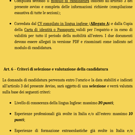
Compilata secondo il
modulo di candidatura
indicato all’articolo 3 del
presente avviso e completa delle informazioni richieste (compilazione
esaustiva di tutte le sezioni);
Corredata dal
CV compilato in lingua inglese
(
Allegato A
) e dalla
Copia
della
Carta di identità o Passaporto
validi per l’espatrio e in corso di
validità per tutto il periodo della mobilità all’estero
. I due documenti
devono essere allegati in versione PDF e rinominati come indicato nel
modulo di candidatura.
Art. 6 –
Criteri di selezione e valutazione della candidatura
La domanda di candidatura pervenuta entro l’orario e la data stabiliti
e indicati
all’articolo 3 del presente Avviso
, sarà oggetto di una
selezione
e verrà valutata
sulla base dei seguenti criteri:
Livello di conoscenza della lingua Inglese: massimo
20 punti
;
Esperienze professionali già svolte in Italia e/o all’estero: massimo
10
punti
;
Esperienze di formazione extrascolastiche già svolte in Italia e/o