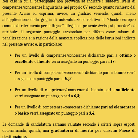
Nel caso in cui il partecipante non provveda ad indicare i suddetti livelli di
competenze/conoscenze linguistiche nel proprio CV secondo quanto richiesto dal
presente Avviso ed esprima, invece, un giudizio venendo, quindi, meno
all’applicazione della
griglia di autovalutazione relativa al “Quadro europeo
comune di riferimento per le lingue”
allegata al presente Avviso, si procederà ad
attribuire il seguente punteggio arrotondato per difetto come misura di
penalizzazione e in ragione della mancata applicazione delle istruzioni indicate
nel presente Avviso e, in particolare:
Per un livello di competenze/conoscenze dichiarato pari a
ottimo
o
eccellente
o
fluente
verrà assegnato un punteggio pari a
17
;
Per un livello di competenze/conoscenze dichiarato pari a
buono
verrà
assegnato un punteggio pari a
10,2
;
Per un livello di competenze/conoscenze dichiarato pari a
sufficiente
verrà assegnato un punteggio pari a
6,3
;
Per un livello di competenze/conoscenze dichiarato pari ad
elementare
o
basico
verrà assegnato un punteggio pari a
3,4
.
Le domande di candidatura saranno valutate secondo i criteri sopra esposti
determinando, quindi, una
graduatoria di merito per ciascun Paese di
destinazione.