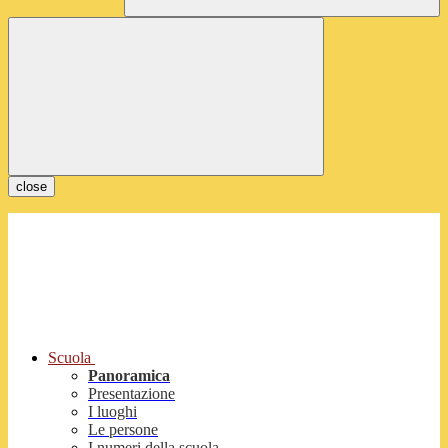
close
Scuola
Panoramica
Presentazione
I luoghi
Le persone
I numeri della scuola