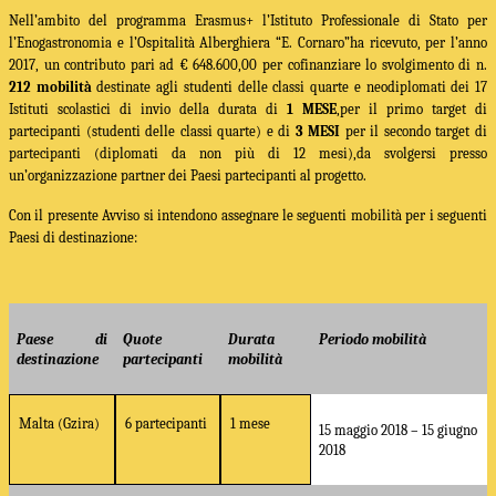
Nell’ambito del programma Erasmus+ l’
Istituto Professionale di Stato per
l’Enogastronomia e l’Ospitalità Alberghiera “E. Cornaro”
ha ricevuto, per l’anno
2017, un contributo pari ad € 648.600,00 per cofinanziare lo svolgimento di n.
212 mobilità
destinate agli studenti delle classi quarte e neodiplomati dei 17
Istituti scolastici di invio della durata di
1 MESE
,
per il primo target di
partecipanti (
studenti delle classi quarte) e di
3 MESI
per il secondo target di
partecipanti (diplomati da non più di 12 mesi)
,
da svolgersi presso
un’organizzazione partner dei Paesi partecipanti al progetto.
Con il presente Avviso si intendono assegnare le seguenti mobilità per i seguenti
Paesi di destinazione:
Paese di
Quote
Durata
Periodo mobilità
destinazione
partecipanti
mobilità
Malta (Gzira)
6 partecipanti
1 mese
15 maggio 2018 – 15 giugno
2018