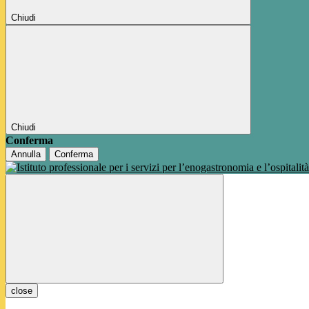
Chiudi
Chiudi
Conferma
Annulla
Conferma
close