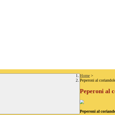
Home
>
Peperoni al coriandol
Peperoni al 
Peperoni al coriand