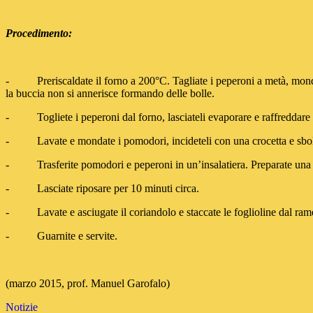
Procedimento:
- Preriscaldate il forno a 200°C. Tagliate i peperoni a metà, mondate
la buccia non si annerisce formando delle bolle.
- Togliete i peperoni dal forno, lasciateli evaporare e raffreddare in 
- Lavate e mondate i pomodori, incideteli con una crocetta e sbollentat
- Trasferite pomodori e peperoni in un’insalatiera. Preparate una sals
- Lasciate riposare per 10 minuti circa.
- Lavate e asciugate il coriandolo e staccate le foglioline dal rame
- Guarnite e servite.
(marzo 2015, prof. Manuel Garofalo)
Notizie