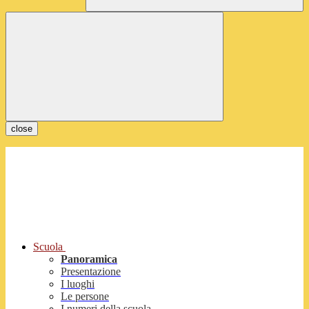
close
Scuola
Panoramica
Presentazione
I luoghi
Le persone
I numeri della scuola