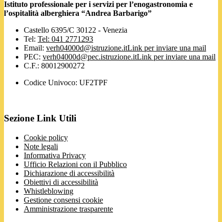
Istituto professionale per i servizi per l’enogastronomia e
l’ospitalità alberghiera “Andrea Barbarigo”
Castello 6395/C 30122 - Venezia
Tel:
Tel: 041 2771293
Email:
verh04000d@istruzione.it
Link per inviare una mail
PEC:
verh04000d@pec.istruzione.it
Link per inviare una mail
C.F.: 80012900272
Codice Univoco: UF2TPF
Sezione Link Utili
Cookie policy
Note legali
Informativa Privacy
Ufficio Relazioni con il Pubblico
Dichiarazione di accessibilità
Obiettivi di accessibilità
Whistleblowing
Gestione consensi cookie
Amministrazione trasparente