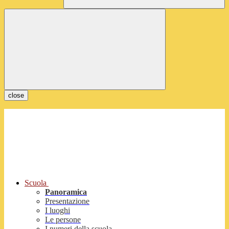
close
Scuola
Panoramica
Presentazione
I luoghi
Le persone
I numeri della scuola