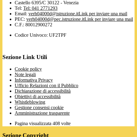
Castello 6395/C 30122 - Venezia
Tel:
Tel: 041 2771293
Email:
verh04000d@istruzione.it
Link per inviare una mail
PEC:
verh04000d@pec.istruzione.it
Link per inviare una mail
C.F.: 80012900272
Codice Univoco: UF2TPF
Sezione Link Utili
Cookie policy
Note legali
Informativa Privacy
Ufficio Relazioni con il Pubblico
Dichiarazione di accessibilità
Obiettivi di accessibilità
Whistleblowing
Gestione consensi cookie
Amministrazione trasparente
Pagina visualizzata
408
volte
Sezione Copyright