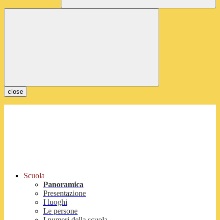
close
Scuola
Panoramica
Presentazione
I luoghi
Le persone
I numeri della scuola