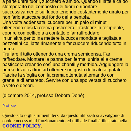
a parte unire tuorli, zucchero e amido. Quando il latte è caldo
stemperarlo nel composto dei tuorli e riportare
successivamente sul fuoco tenendo costantemente girato per
non farlo attaccare sul fondo della pentola.
Una volta addensata, cuocere per un paio di minuti
ottenendo così la crema pasticcera. Trasferire in recipiente,
coprire con pellicola a contatto e far raffreddare.
In un'altra pentolina mettere la zucca mondata e tagliata a
pezzettini col latte rimanente e far cuocere riducendo tutto in
purea.
Frullare il tutto ottenendo una crema semidensa. Far
raffreddare. Montare la panna ben ferma, unirla alla crema
pasticcera creando così una chantilly morbida. Aggiungere la
purea di zucca fino ad ottenere un gusto delicato al palato.
Farcire la sfoglia con la crema ottenuta alternando con
granella di amaretto. Servire con una spolverata di zucchero
a velo e decori.
(dicembre 2014, prof.ssa Debora Doné)
Notizie
Questo sito o gli strumenti terzi da questo utilizzati si avvalgono di
cookie necessari al funzionamento ed utili alle finalità illustrate nella
COOKIE POLICY
.