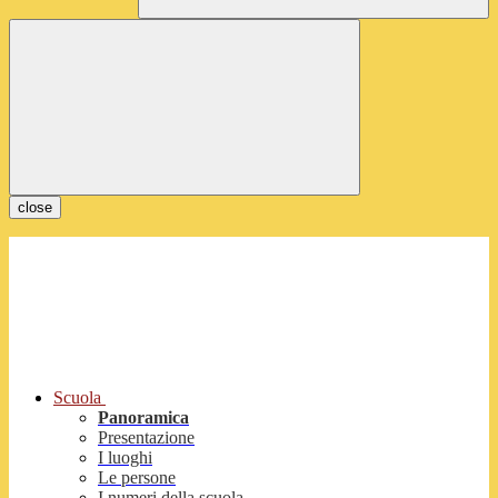
close
Scuola
Panoramica
Presentazione
I luoghi
Le persone
I numeri della scuola