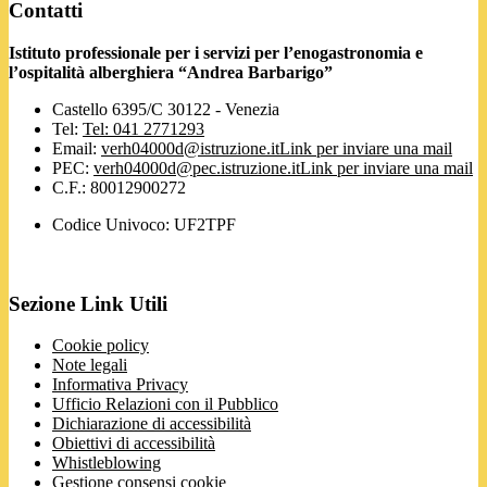
Contatti
Istituto professionale per i servizi per l’enogastronomia e
l’ospitalità alberghiera “Andrea Barbarigo”
Castello 6395/C 30122 - Venezia
Tel:
Tel: 041 2771293
Email:
verh04000d@istruzione.it
Link per inviare una mail
PEC:
verh04000d@pec.istruzione.it
Link per inviare una mail
C.F.: 80012900272
Codice Univoco: UF2TPF
Sezione Link Utili
Cookie policy
Note legali
Informativa Privacy
Ufficio Relazioni con il Pubblico
Dichiarazione di accessibilità
Obiettivi di accessibilità
Whistleblowing
Gestione consensi cookie