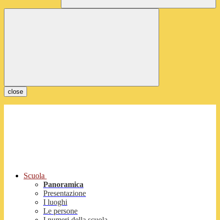
close
Scuola
Panoramica
Presentazione
I luoghi
Le persone
I numeri della scuola