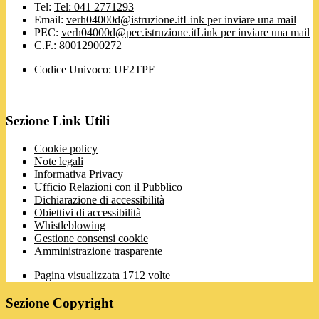
Tel:
Tel: 041 2771293
Email:
verh04000d@istruzione.it
Link per inviare una mail
PEC:
verh04000d@pec.istruzione.it
Link per inviare una mail
C.F.: 80012900272
Codice Univoco: UF2TPF
Sezione Link Utili
Cookie policy
Note legali
Informativa Privacy
Ufficio Relazioni con il Pubblico
Dichiarazione di accessibilità
Obiettivi di accessibilità
Whistleblowing
Gestione consensi cookie
Amministrazione trasparente
Pagina visualizzata
1712
volte
Sezione Copyright