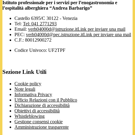
Istituto professionale per i servizi per l’enogastronomia e
l’ospitalità alberghiera “Andrea Barbarigo”
Castello 6395/C 30122 - Venezia
Tel:
Tel: 041 2771293
Email:
verh04000d@istruzione.it
Link per inviare una mail
PEC:
verh04000d@pec.istruzione.it
Link per inviare una mail
C.F.: 80012900272
Codice Univoco: UF2TPF
Sezione Link Utili
Cookie policy
Note legali
Informativa Privacy
Ufficio Relazioni con il Pubblico
Dichiarazione di accessibilità
Obiettivi di accessibilità
Whistleblowing
Gestione consensi cookie
Amministrazione trasparente