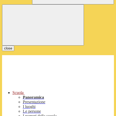
close
Scuola
Panoramica
Presentazione
I luoghi
Le persone
I numeri della scuola