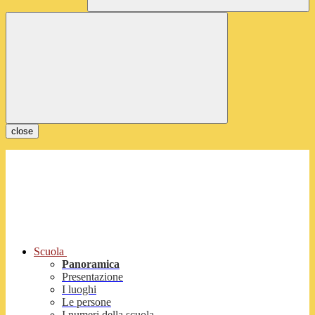
close
Scuola
Panoramica
Presentazione
I luoghi
Le persone
I numeri della scuola