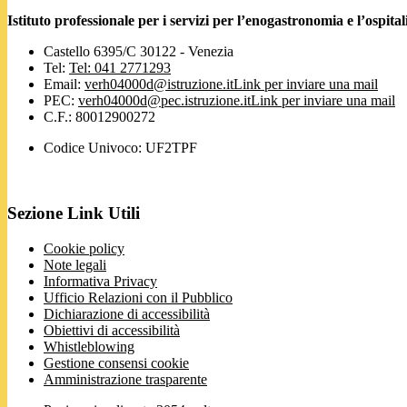
Istituto professionale per i servizi per l’enogastronomia e l’ospi
Castello 6395/C 30122 - Venezia
Tel:
Tel: 041 2771293
Email:
verh04000d@istruzione.it
Link per inviare una mail
PEC:
verh04000d@pec.istruzione.it
Link per inviare una mail
C.F.: 80012900272
Codice Univoco: UF2TPF
Sezione Link Utili
Cookie policy
Note legali
Informativa Privacy
Ufficio Relazioni con il Pubblico
Dichiarazione di accessibilità
Obiettivi di accessibilità
Whistleblowing
Gestione consensi cookie
Amministrazione trasparente