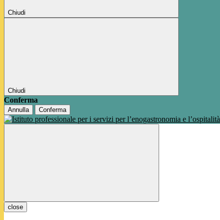
Chiudi
Chiudi
Conferma
Annulla
Conferma
close