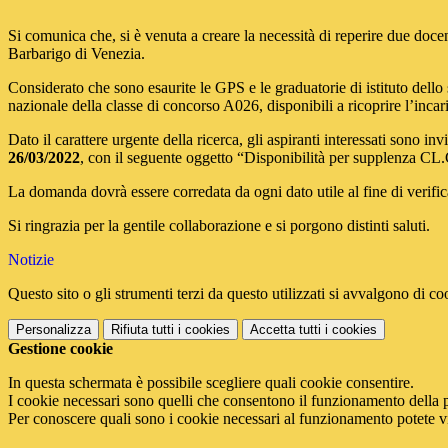
Si comunica che, si è venuta a creare la necessità di reperire due do
Barbarigo di Venezia.
Considerato che sono esaurite le GPS e le graduatorie di istituto dello 
nazionale della classe di concorso A026, disponibili a ricoprire l’incar
Dato il carattere urgente della ricerca, gli aspiranti interessati sono inv
26/03/2022
, con il seguente oggetto “Disponibilità per supplenza CL
La domanda dovrà essere corredata da ogni dato utile al fine di verific
Si ringrazia per la gentile collaborazione e si porgono distinti saluti.
Notizie
Questo sito o gli strumenti terzi da questo utilizzati si avvalgono di coo
Personalizza
Rifiuta tutti
i cookies
Accetta tutti
i cookies
Gestione cookie
In questa schermata è possibile scegliere quali cookie consentire.
I cookie necessari sono quelli che consentono il funzionamento della pi
Per conoscere quali sono i cookie necessari al funzionamento potete v