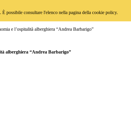
 È possibile consultare l'elenco nella pagina della cookie policy.
onomia e l’ospitalità alberghiera “Andrea Barbarigo”
talità alberghiera “Andrea Barbarigo”