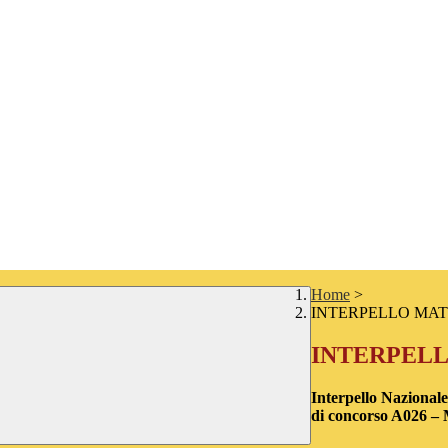
Home
>
INTERPELLO MAT
INTERPELL
Interpello Nazionale
di concorso A026