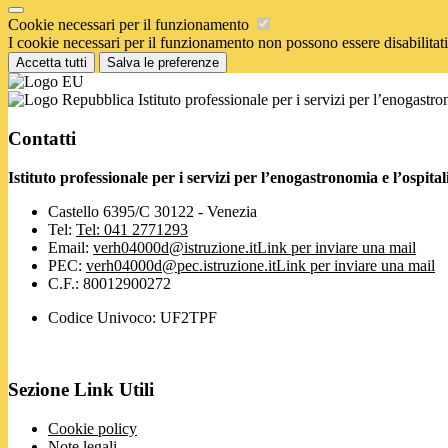
Cookie necessari per il funzionamento
I cookie necessari per il funzionamento non possono essere disabilitati.
Accetta tutti
Salva le preferenze
Istituto professionale per i servizi per l’enogastr
Contatti
Istituto professionale per i servizi per l’enogastronomia e l’ospi
Castello 6395/C 30122 - Venezia
Tel:
Tel: 041 2771293
Email:
verh04000d@istruzione.it
Link per inviare una mail
PEC:
verh04000d@pec.istruzione.it
Link per inviare una mail
C.F.: 80012900272
Codice Univoco: UF2TPF
Sezione Link Utili
Cookie policy
Note legali