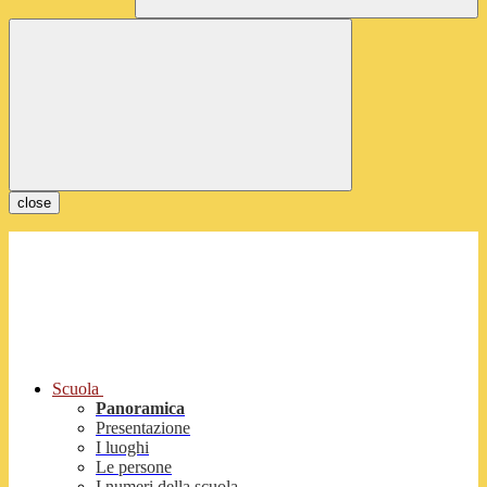
close
Scuola
Panoramica
Presentazione
I luoghi
Le persone
I numeri della scuola