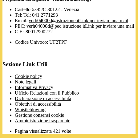
Castello 6395/C 30122 - Venezia
Tel:
Tel: 041 2771293
Email:
verh04000d@istruzione.it
Link per inviare una mail
PEC:
verh04000d@pec.istruzione.it
Link per inviare una mail
C.F.: 80012900272
Codice Univoco: UF2TPF
Sezione Link Utili
Cookie policy
Note legali
Informativa Privacy
Ufficio Relazioni con il Pubblico
Dichiarazione di accessibilità
Obiettivi di accessibilità
Whistleblowing
Gestione consensi cookie
Amministrazione trasparente
Pagina visualizzata
421
volte