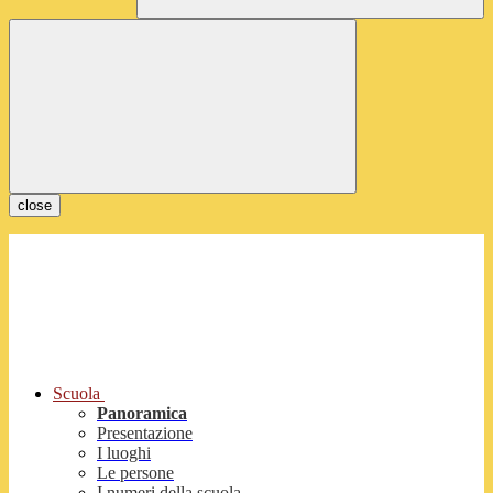
close
Scuola
Panoramica
Presentazione
I luoghi
Le persone
I numeri della scuola