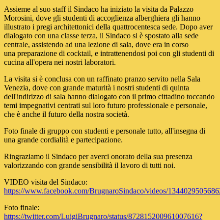
Assieme al suo staff il Sindaco ha iniziato la visita da Palazzo
Morosini, dove gli studenti di accoglienza alberghiera gli hanno
illustrato i pregi architettonici della quattrocentesca sede. Dopo aver
dialogato con una classe terza, il Sindaco si è spostato alla sede
centrale, assistendo ad una lezione di sala, dove era in corso
una preparazione di cocktail, e intrattenendosi poi con gli studenti di
cucina all'opera nei nostri laboratori.
La visita si è conclusa con un raffinato pranzo servito nella Sala
Venezia, dove con grande maturità i nostri studenti di quinta
dell'indirizzo di sala hanno dialogato con il primo cittadino toccando
temi impegnativi centrati sul loro futuro professionale e personale,
che è anche il futuro della nostra società.
Foto finale di gruppo con studenti e personale tutto, all'insegna di
una grande cordialità e partecipazione.
Ringraziamo il Sindaco per averci onorato della sua presenza
valorizzando con grande sensibilità il lavoro di tutti noi.
VIDEO visita del Sindaco:
https://www.facebook.com/BrugnaroSindaco/videos/1344029505686
Foto finale:
https://twitter.com/LuigiBrugnaro/status/872815200961007616?