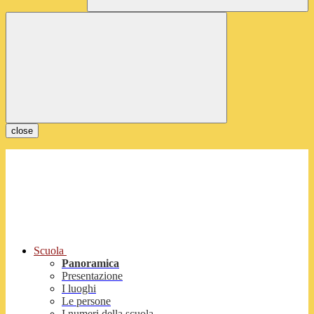
close
Scuola
Panoramica
Presentazione
I luoghi
Le persone
I numeri della scuola