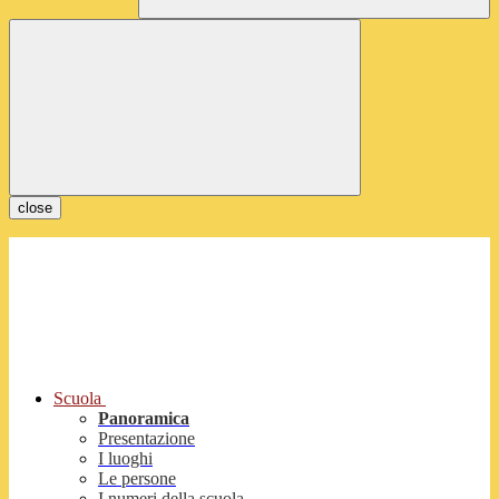
close
Scuola
Panoramica
Presentazione
I luoghi
Le persone
I numeri della scuola