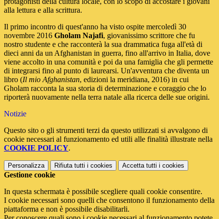
protagonisti della cultura locale, con lo scopo di accostare i giovani
alla lettura e alla scrittura.
Il primo incontro di quest'anno ha visto ospite mercoledì 30
novembre 2016
Gholam Najafi
, giovanissimo scrittore che fu
nostro studente e che racconterà la sua drammatica fuga all'età di
dieci anni da un Afghanistan in guerra, fino all'arrivo in Italia, dove
viene accolto in una comunità e poi da una famiglia che gli permette
di integrarsi fino al punto di laurearsi. Un'avventura che diventa un
libro (
Il mio Afghanistan
, edizioni la meridiana, 2016) in cui
Gholam racconta la sua storia di determinazione e coraggio che lo
riporterà nuovamente nella terra natale alla ricerca delle sue origini.
Notizie
Questo sito o gli strumenti terzi da questo utilizzati si avvalgono di
cookie necessari al funzionamento ed utili alle finalità illustrate nella
COOKIE POLICY
.
Personalizza
Rifiuta tutti
i cookies
Accetta tutti
i cookies
Gestione cookie
In questa schermata è possibile scegliere quali cookie consentire.
I cookie necessari sono quelli che consentono il funzionamento della
piattaforma e non è possibile disabilitarli.
Per conoscere quali sono i cookie necessari al funzionamento potete