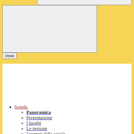
close
Scuola
Panoramica
Presentazione
I luoghi
Le persone
I numeri della scuola