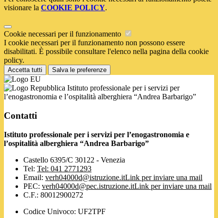
visionare la
COOKIE POLICY
.
Cookie necessari per il funzionamento
I cookie necessari per il funzionamento non possono essere
disabilitati. È possibile consultare l'elenco nella pagina della cookie
policy.
Accetta tutti
Salva le preferenze
Istituto professionale per i servizi per
l’enogastronomia e l’ospitalità alberghiera “Andrea Barbarigo”
Contatti
Istituto professionale per i servizi per l’enogastronomia e
l’ospitalità alberghiera “Andrea Barbarigo”
Castello 6395/C 30122 - Venezia
Tel:
Tel: 041 2771293
Email:
verh04000d@istruzione.it
Link per inviare una mail
PEC:
verh04000d@pec.istruzione.it
Link per inviare una mail
C.F.: 80012900272
Codice Univoco: UF2TPF