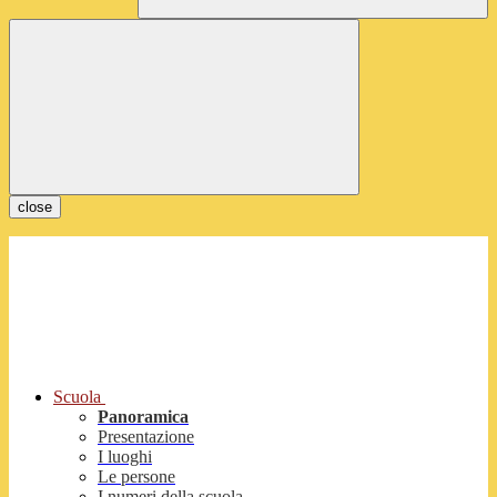
close
Scuola
Panoramica
Presentazione
I luoghi
Le persone
I numeri della scuola