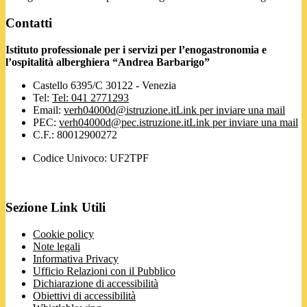
Contatti
Istituto professionale per i servizi per l’enogastronomia e
l’ospitalità alberghiera “Andrea Barbarigo”
Castello 6395/C 30122 - Venezia
Tel:
Tel: 041 2771293
Email:
verh04000d@istruzione.it
Link per inviare una mail
PEC:
verh04000d@pec.istruzione.it
Link per inviare una mail
C.F.: 80012900272
Codice Univoco: UF2TPF
Sezione Link Utili
Cookie policy
Note legali
Informativa Privacy
Ufficio Relazioni con il Pubblico
Dichiarazione di accessibilità
Obiettivi di accessibilità