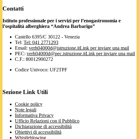
Contatti
Istituto professionale per i servizi per l’enogastronomia e
l’ospitalità alberghiera “Andrea Barbarigo”
Castello 6395/C 30122 - Venezia
Tel:
Tel: 041 2771293
Email:
verh04000d@istruzione.it
Link per inviare una mail
PEC:
verh04000d@pec.istruzione.it
Link per inviare una mail
C.F.: 80012900272
Codice Univoco: UF2TPF
Sezione Link Utili
Cookie policy
Note legali
Informativa Privacy
Ufficio Relazioni con il Pubblico
Dichiarazione di accessibilità
Obiettivi di accessibilità
Whistleblowing