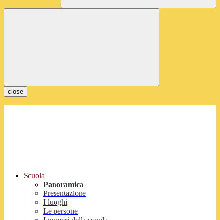
close
Scuola
Panoramica
Presentazione
I luoghi
Le persone
I numeri della scuola