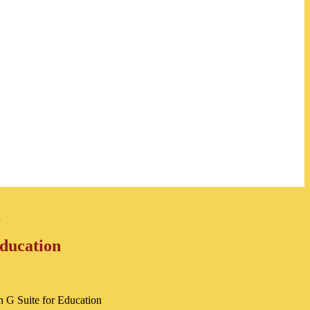
n
Education
in G Suite for Education