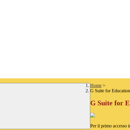
Home
>
G Suite for Educatio
G Suite for 
Per il primo accesso 