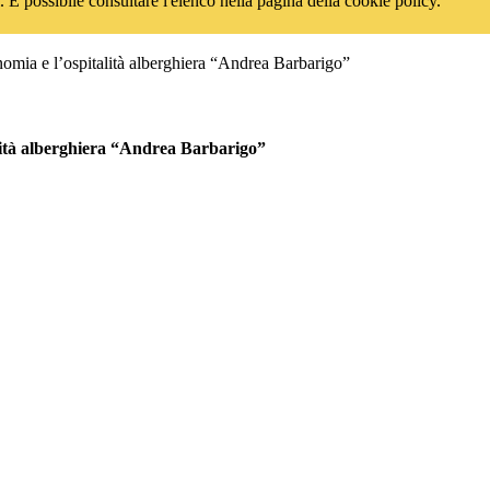
 È possibile consultare l'elenco nella pagina della cookie policy.
onomia e l’ospitalità alberghiera “Andrea Barbarigo”
talità alberghiera “Andrea Barbarigo”