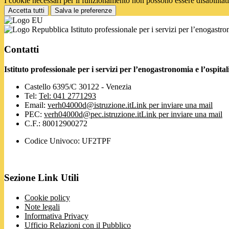
I cookie necessari per il funzionamento non possono essere disabilitati.
Accetta tutti
Salva le preferenze
Istituto professionale per i servizi per l’enogastr
Contatti
Istituto professionale per i servizi per l’enogastronomia e l’ospi
Castello 6395/C 30122 - Venezia
Tel:
Tel: 041 2771293
Email:
verh04000d@istruzione.it
Link per inviare una mail
PEC:
verh04000d@pec.istruzione.it
Link per inviare una mail
C.F.: 80012900272
Codice Univoco: UF2TPF
Sezione Link Utili
Cookie policy
Note legali
Informativa Privacy
Ufficio Relazioni con il Pubblico