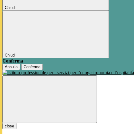
Chiudi
Chiudi
Conferma
Annulla
Conferma
close