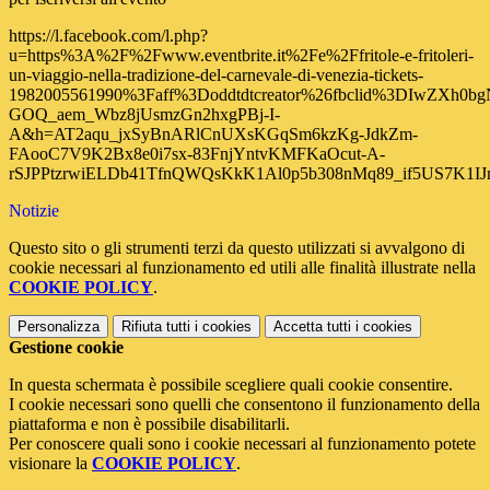
https://l.facebook.com/l.php?
u=https%3A%2F%2Fwww.eventbrite.it%2Fe%2Ffritole-e-fritoleri-
un-viaggio-nella-tradizione-del-carnevale-di-venezia-tickets-
1982005561990%3Faff%3Doddtdtcreator%26fbclid%3DI
GOQ_aem_Wbz8jUsmzGn2hxgPBj-I-
A&h=AT2aqu_jxSyBnARlCnUXsKGqSm6kzKg-JdkZm-
FAooC7V9K2Bx8e0i7sx-83FnjYntvKMFKaOcut-A-
rSJPPtzrwiELDb41TfnQWQsKkK1Al0p5b308nMq89_if5US7K1I
Notizie
Questo sito o gli strumenti terzi da questo utilizzati si avvalgono di
cookie necessari al funzionamento ed utili alle finalità illustrate nella
COOKIE POLICY
.
Personalizza
Rifiuta tutti
i cookies
Accetta tutti
i cookies
Gestione cookie
In questa schermata è possibile scegliere quali cookie consentire.
I cookie necessari sono quelli che consentono il funzionamento della
piattaforma e non è possibile disabilitarli.
Per conoscere quali sono i cookie necessari al funzionamento potete
visionare la
COOKIE POLICY
.