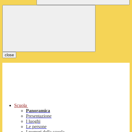
close
Scuola
Panoramica
Presentazione
I luoghi
Le persone
I numeri della scuola