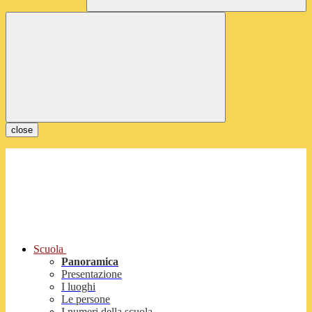
close
Scuola
Panoramica
Presentazione
I luoghi
Le persone
I numeri della scuola