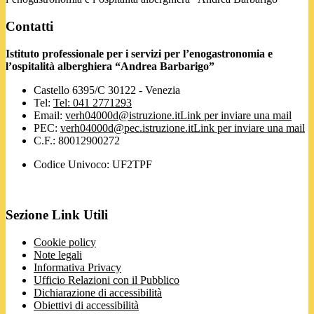
Contatti
Istituto professionale per i servizi per l’enogastronomia e
l’ospitalità alberghiera “Andrea Barbarigo”
Castello 6395/C 30122 - Venezia
Tel:
Tel: 041 2771293
Email:
verh04000d@istruzione.it
Link per inviare una mail
PEC:
verh04000d@pec.istruzione.it
Link per inviare una mail
C.F.: 80012900272
Codice Univoco: UF2TPF
Sezione Link Utili
Cookie policy
Note legali
Informativa Privacy
Ufficio Relazioni con il Pubblico
Dichiarazione di accessibilità
Obiettivi di accessibilità