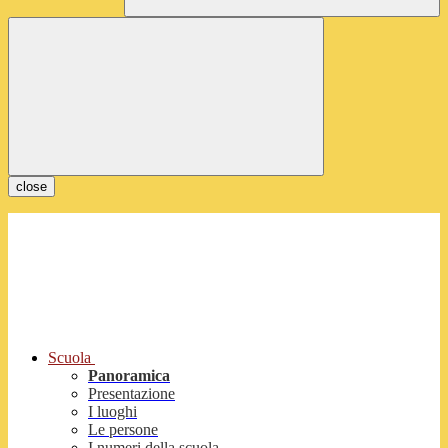
close
Scuola
Panoramica
Presentazione
I luoghi
Le persone
I numeri della scuola