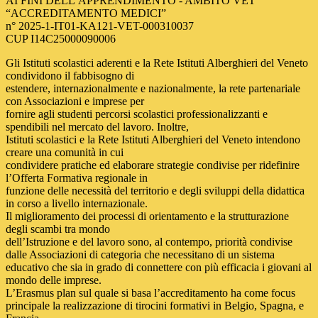
AI FINI DELL’APPRENDIMENTO - AMBITO VET
“ACCREDITAMENTO MEDICI”
n° 2025-1-IT01-KA121-VET-000310037
CUP I14C25000090006
Gli Istituti scolastici aderenti e la Rete Istituti Alberghieri del Veneto
condividono il fabbisogno di
estendere, internazionalmente e nazionalmente, la rete partenariale
con Associazioni e imprese per
fornire agli studenti percorsi scolastici professionalizzanti e
spendibili nel mercato del lavoro. Inoltre,
Istituti scolastici e la Rete Istituti Alberghieri del Veneto intendono
creare una comunità in cui
condividere pratiche ed elaborare strategie condivise per ridefinire
l’Offerta Formativa regionale in
funzione delle necessità del territorio e degli sviluppi della didattica
in corso a livello internazionale.
Il miglioramento dei processi di orientamento e la strutturazione
degli scambi tra mondo
dell’Istruzione e del lavoro sono, al contempo, priorità condivise
dalle Associazioni di categoria che necessitano di un sistema
educativo che sia in grado di connettere con più efficacia i giovani al
mondo delle imprese.
L’Erasmus plan sul quale si basa l’accreditamento ha come focus
principale la realizzazione di tirocini formativi in Belgio, Spagna, e