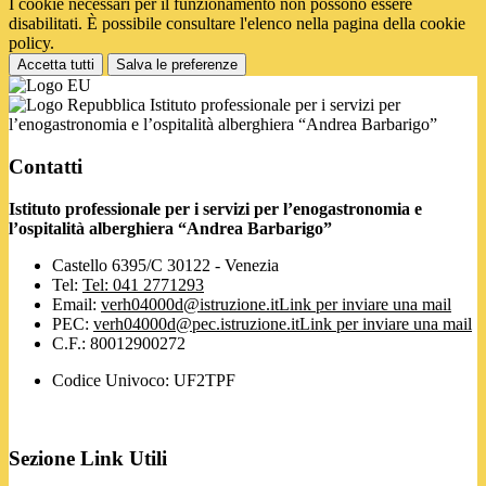
I cookie necessari per il funzionamento non possono essere
disabilitati. È possibile consultare l'elenco nella pagina della cookie
policy.
Accetta tutti
Salva le preferenze
Istituto professionale per i servizi per
l’enogastronomia e l’ospitalità alberghiera “Andrea Barbarigo”
Contatti
Istituto professionale per i servizi per l’enogastronomia e
l’ospitalità alberghiera “Andrea Barbarigo”
Castello 6395/C 30122 - Venezia
Tel:
Tel: 041 2771293
Email:
verh04000d@istruzione.it
Link per inviare una mail
PEC:
verh04000d@pec.istruzione.it
Link per inviare una mail
C.F.: 80012900272
Codice Univoco: UF2TPF
Sezione Link Utili