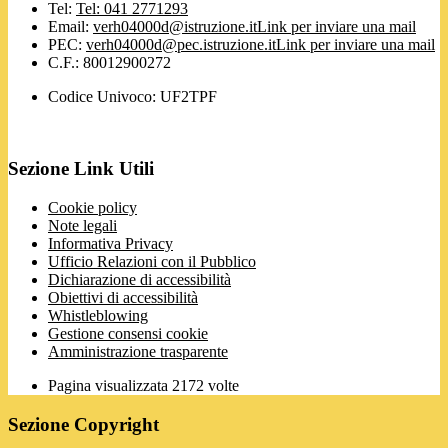
Tel:
Tel: 041 2771293
Email:
verh04000d@istruzione.it
Link per inviare una mail
PEC:
verh04000d@pec.istruzione.it
Link per inviare una mail
C.F.: 80012900272
Codice Univoco: UF2TPF
Sezione Link Utili
Cookie policy
Note legali
Informativa Privacy
Ufficio Relazioni con il Pubblico
Dichiarazione di accessibilità
Obiettivi di accessibilità
Whistleblowing
Gestione consensi cookie
Amministrazione trasparente
Pagina visualizzata
2172
volte
Sezione Copyright