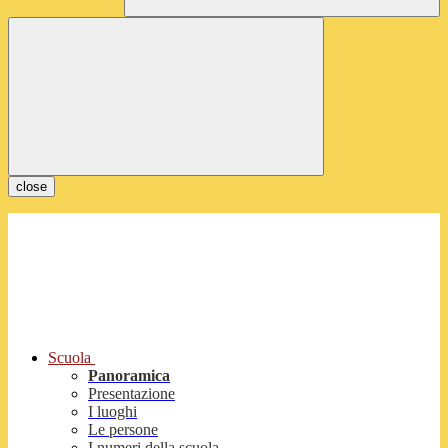
close
Scuola
Panoramica
Presentazione
I luoghi
Le persone
I numeri della scuola